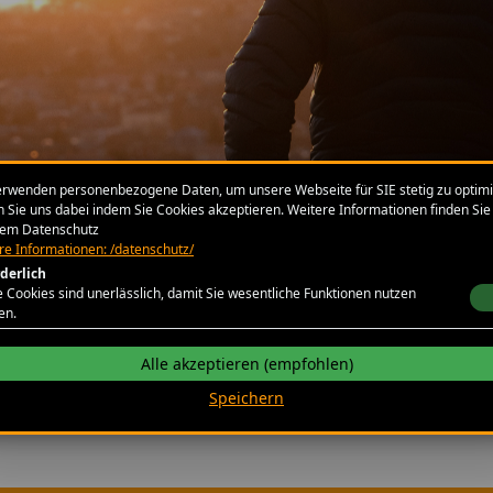
enmacher
erwenden personenbezogene Daten, um unsere Webseite für SIE stetig zu optimi
(Service - Rund u
n Sie uns dabei indem Sie Cookies akzeptieren. Weitere Informationen finden Sie 
em Datenschutz
re Informationen: /datenschutz/
d bieten den kompletten Service rund um Lauf-, T
rderlich
egehung der Strecke bis zur Abmarkierung nach d
 Cookies sind unerlässlich, damit Sie wesentliche Funktionen nutzen
en.
Das können wir für Sie tun ...
Alle akzeptieren (empfohlen)
Speichern