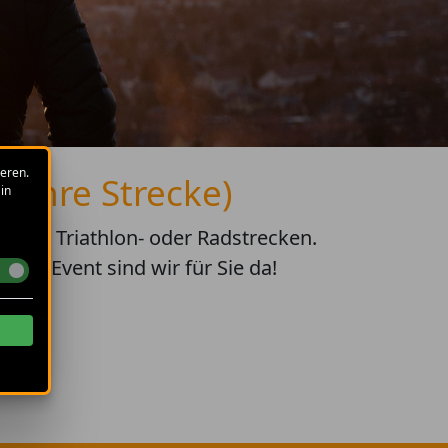
eren.
m Ihre Strecke)
in
rail-, Triathlon- oder Radstrecken.
em Event sind wir für Sie da!